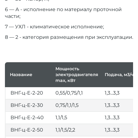
6 — А - исполнение по материалу проточной
части;
7 — УХЛ - климатическое исполнение;
8 — 2 - категория размещения при эксплуатации.
Мощность
Название
электродвигателя
Подача, м3/ч
max, кВт
ВНГ-ц-Е-2-20
0,55/0,75/1,1
1,3...3,3
ВНГ-ц-Е-2-30
0,75/1,1/1,5
1,3...3,3
ВНГ-ц-Е-2-40
1,1/1,5
1,3...3,3
ВНГ-ц-Е-2-50
1,1/1,5/2,2
1,3...3,3